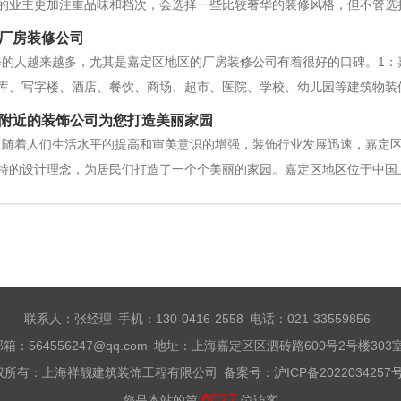
的业主更加注重品味和档次，会选择一些比较奢华的装修风格，但不管
和布局 想要新房装修效果好，且住得更安逸舒适，那么在一开始装修
厂房装修公司
屋结构以及家里人的喜好和生活习
修的人越来越多，尤其是嘉定区地区的厂房装修公司有着很好的口碑。1：
库、写字楼、酒店、餐饮、商场、超市、医院、学校、幼儿园等建筑物装修
得了众多国内外客户的信赖，并获得多项行业荣誉。嘉定区厂房装修公司
附近的装饰公司为您打造美丽家园
司。2：嘉定区厂房装修公司服务范围嘉定区
随着人们生活水平的提高和审美意识的增强，装饰行业发展迅速，嘉定区地区
特的设计理念，为居民们打造了一个个美丽的家园。嘉定区地区位于中国
其宜人的气候、独特的文化底蕴和便捷的交通条件而闻名。在这样的大环
别具一格的装饰风格中脱颖而出。
联系人：张经理 手机：130-0416-2558 电话：021-33559856
邮箱：564556247@qq.com 地址：上海嘉定区区泗砖路600号2号楼303
权所有：上海祥靓建筑装饰工程有限公司 备案号：
沪ICP备2022034257号
6027
您是本站的第
位访客