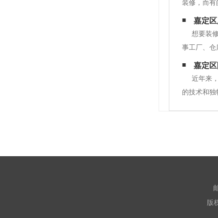
装修，而有
合理的规划
嘉定区
合实际的房
想要装
事工厂、仓
工技术，赢
嘉定区
建筑装饰公
近年来，
的技术和独
风景。它以
力，才能在
版