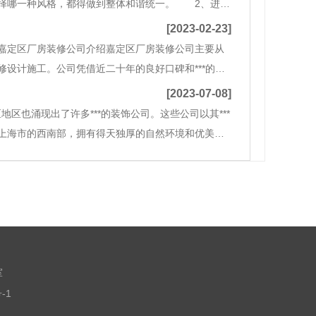
选择哪一种风格，都得做到整体和谐统一。 2、进行
的时候就得做好空间的规划和布局工作，具体的要结
[2023-02-23]
嘉定区厂房装修公司介绍嘉定区厂房装修公司主要从
设计施工。公司凭借近二十年的良好口碑和***的施
的发展目标是成为集设计、施工、管理为一体的综合
[2023-07-08]
也涌现出了许多***的装饰公司。这些公司以其***
上海市的西南部，拥有得天独厚的自然环境和优美的
境下，装饰公司必须具备创新的思维和敏锐的观察
室
-1