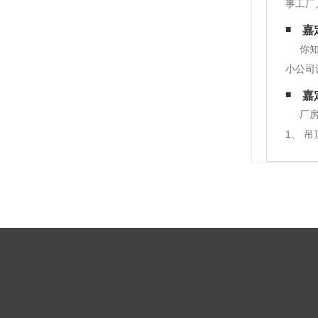
事工厂
工技术
嘉
建筑装
你
小公司
题。2
嘉
厂
1、 
得含有
迹，无